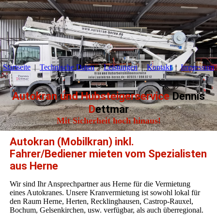
Startseite
Technische Daten
Leistungen
Kontakt
Impressum
Autokran und Hubsteigerservice
Dennis
D
ettmar
Mit Sicherheit hoch hinaus!
Autokran (Mobilkran) inkl.
Fahrer/Bediener mieten vom Spezialisten
aus Herne
Wir sind Ihr Ansprechpartner aus Herne für die Vermietung
eines Autokranes. Unsere Kranvermietung ist sowohl lokal für
den Raum Herne, Herten, Recklinghausen, Castrop-Rauxel,
Bochum, Gelsenkirchen, usw. verfügbar, als auch überregional.